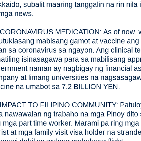
kaido, subalit maaring tanggalin na rin nila
mga news.
 CORONAVIRUS MEDICATION: As of now, wa
utuklasang mabisang gamot at vaccine an
an sa coronavirus sa ngayon. Ang clinical 
atiling isinasagawa para sa mabilisang appr
ernment naman ay nagbigay ng financial as
pany at limang universities na nagsasaga
cine na umabot sa 7.2 BILLION YEN.
 IMPACT TO FILIPINO COMMUNITY: Patulo
 nawawalan ng trabaho na mga Pinoy dito 
 mga part time worker. Marami pa ring mga
rist at mga family visit visa holder na strand