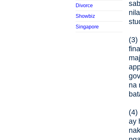
sab
Divorce
nil
Showbiz
stu
Singapore
(3)
fin
maj
app
gov
na 
bat
(4)
ay 
nak
nga