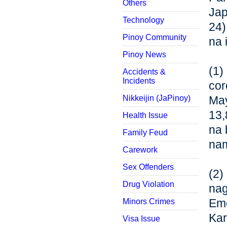
Others
Jap
Technology
24)
Pinoy Community
na 
Pinoy News
(1)
Accidents &
Incidents
cor
Nikkeijin (JaPinoy)
May
13,
Health Issue
na 
Family Feud
nam
Carework
Sex Offenders
(2
Drug Violation
nag
Eme
Minors Crimes
Kar
Visa Issue