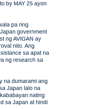
 ito by MAY 25 ayon
la pa ring
g Japan government
test ng AVIGAN ay
oval nito. Ang
sistance sa apat na
wa ng research sa
y na dumarami ang
sa Japan lalo na
 kababayan nating
ed sa Japan at hindi