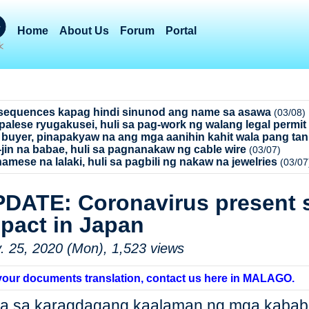
Home
About Us
Forum
Portal
equences kapag hindi sinunod ang name sa asawa
(03/08)
palese ryugakusei, huli sa pag-work ng walang legal permit
 buyer, pinapakyaw na ang mga aanihin kahit wala pang ta
-jin na babae, huli sa pagnanakaw ng cable wire
(03/07)
namese na lalaki, huli sa pagbili ng nakaw na jewelries
(03/07
DATE: Coronavirus present s
pact in Japan
. 25, 2020 (Mon), 1,523 views
your documents translation, contact us here in MALAGO.
a sa karagdagang kaalaman ng mga kababay