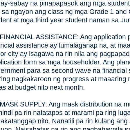
ay-sabay na pinapapasok ang mga student ni
a sa ngayon ang class ng mga Grade 1 and
dent at mga third year student naman sa Jun
 FINANCIAL ASSISTANCE: Ang application p
ancial assistance ay lumalaganap na, at ma
or city ay isagawa na rin nila ang pagpapa
lication form sa mga householder. Ang pla
ernment para sa second wave na financial s
ring nagkakaroon ng progress at maaaring
as at budget nito next month.
 MASK SUPPLY: Ang mask distribution na m
hindi pa rin natatapos at marami pa ring lug
akatanggap nito. Nanatili pa rin kulang an
yon. Naisabatas na rin ang pagbabawala s