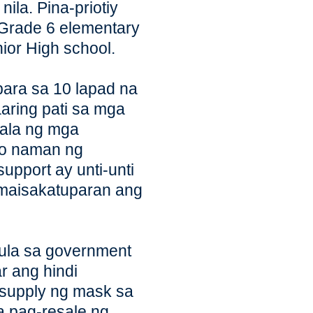
la. Pina-priotiy
 Grade 6 elementary
ior High school.
ara sa 10 lapad na
aaring pati sa mga
dala ng mga
no naman ng
upport ay unti-unti
 maisakatuparan ang
ula sa government
ar ang hindi
g supply ng mask sa
a pag-resale ng