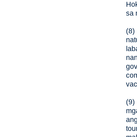
Hok
sa 
(8)
nat
lab
nan
gov
com
vac
(9)
mga
ang
tou