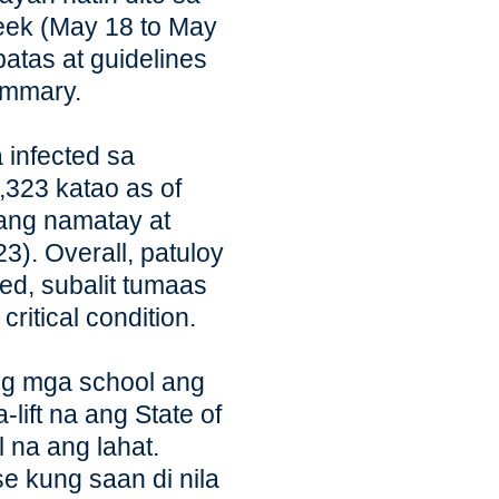
eek (May 18 to May
batas at guidelines
ummary.
 infected sa
,323 katao as of
lang namatay at
). Overall, patuloy
d, subalit tumaas
itical condition.
g mga school ang
lift na ang State of
 na ang lahat.
 kung saan di nila