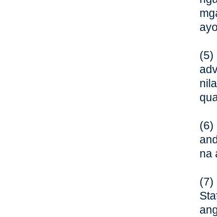
mga
ayo
(5
adv
nil
qua
(6)
and
na 
(7
Sta
ang