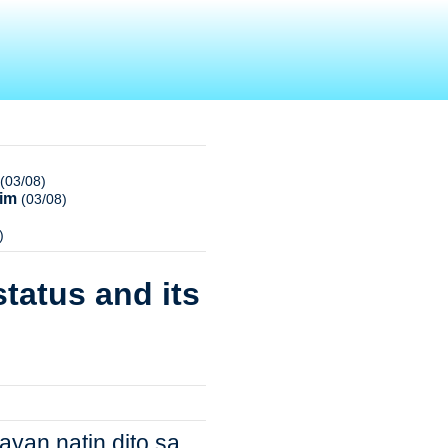
(03/08)
nim
(03/08)
)
tatus and its
an natin dito sa