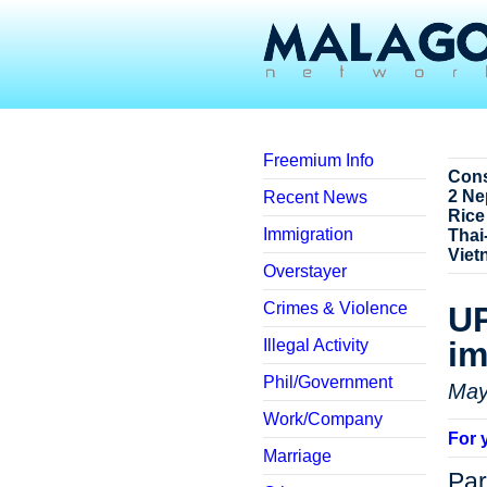
Freemium Info
Cons
2 Ne
Recent News
Rice
Immigration
Thai
Viet
Overstayer
Crimes & Violence
UP
im
Illegal Activity
Phil/Government
May
Work/Company
For 
Marriage
Par