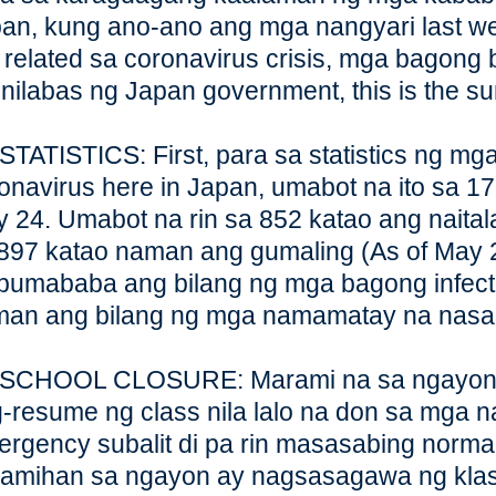
an, kung ano-ano ang mga nangyari last w
 related sa coronavirus crisis, mga bagong 
inilabas ng Japan government, this is the s
 STATISTICS: First, para sa statistics ng mga
onavirus here in Japan, umabot na ito sa 17
 24. Umabot na rin sa 852 katao ang naita
897 katao naman ang gumaling (As of May 23
bumababa ang bilang ng mga bagong infecte
an ang bilang ng mga namamatay na nasa cr
) SCHOOL CLOSURE: Marami na sa ngayon
-resume ng class nila lalo na don sa mga na-
rgency subalit di pa rin masasabing normal
amihan sa ngayon ay nagsasagawa ng klase