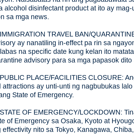
 alcohol disinfectant product at ito ay ma
n sa mga news.
) IMMIGRATION TRAVEL BAN/QUARANTINE: 
isory ay nanatiling in-effect pa rin sa ngayo
alabas na specific date kung kelan ito matata
rantine advisory para sa mga papasok dito 
 PUBLIC PLACE/FACILITIES CLOSURE: Ang 
 attractions ay unti-unti ng nagbubukas lalo 
ang State of Emergency.
) STATE OF EMERGENCY/LOCKDOWN: Tinan
te of Emergency sa Osaka, Kyoto at Hyougo
 effectivity nito sa Tokyo, Kanagawa, Chiba