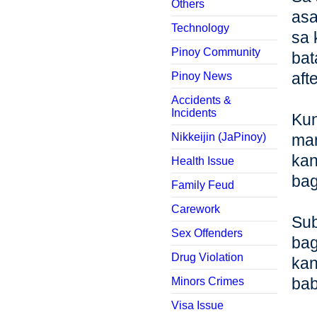
Others
asa
Technology
sa 
Pinoy Community
bat
aft
Pinoy News
Accidents &
Incidents
Kun
Nikkeijin (JaPinoy)
mar
kan
Health Issue
bag
Family Feud
Carework
Sub
Sex Offenders
bag
Drug Violation
kan
bab
Minors Crimes
Visa Issue