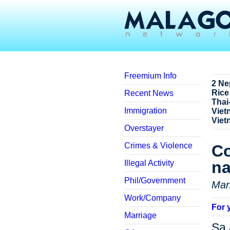
Freemium Info
2 Ne
Rice
Recent News
Thai
Immigration
Viet
Viet
Overstayer
Crimes & Violence
Co
n
Illegal Activity
Phil/Government
Mar
Work/Company
For 
Marriage
Sa 