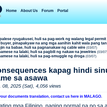
Home
About Us
Forum
Portal
palese ryugakusei, huli sa pag-work ng walang legal permit
 buyer, pinapakyaw na ang mga aanihin kahit wala pang ta
-jin na babae, huli sa pagnanakaw ng cable wire
(03/07)
namese na lalaki, huli sa pagbili ng nakaw na jewelries
(03/07
namese na lalaki, huli sa pag-smuggle ng droga
(03/07)
nsequences kapag hindi si
ame sa asawa
. 08, 2025 (Sat), 4,056 views
your documents translation, contact us here in MALAGO.
ating mga Filipino, naging normal na po sa 