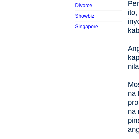
Per
Divorce
ito
Showbiz
iny
Singapore
kab
Ang
kap
nil
Mos
na 
pro
na 
pin
ang