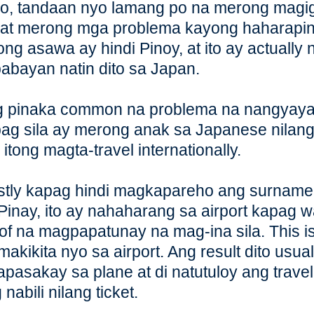
o, tandaan nyo lamang po na merong magi
, at merong mga problema kayong haharapin
ong asawa ay hindi Pinoy, at ito ay actuall
abayan natin dito sa Japan.
 pinaka common na problema na nangyayari
ag sila ay merong anak sa Japanese nilan
a itong magta-travel internationally.
tly kapag hindi magkapareho ang surname 
Pinay, ito ay nahaharang sa airport kapag 
of na magpapatunay na mag-ina sila. This 
makikita nyo sa airport. Ang result dito usuall
apasakay sa plane at di natutuloy ang trave
 nabili nilang ticket.