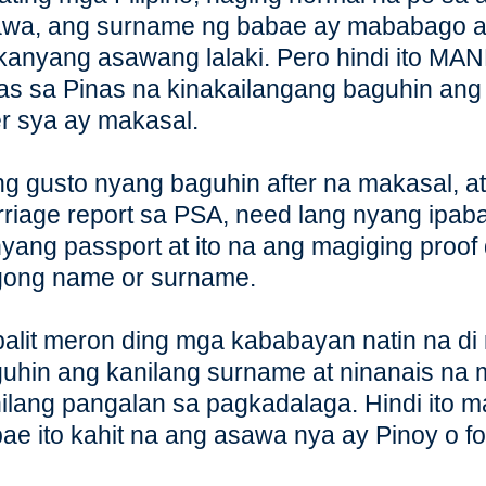
wa, ang surname ng babae ay mababago at
kanyang asawang lalaki. Pero hindi ito M
as sa Pinas na kinakailangang baguhin an
er sya ay makasal.
g gusto nyang baguhin after na makasal, a
riage report sa PSA, need lang nyang ipab
yang passport at ito na ang magiging proof
ong name or surname.
alit meron ding mga kababayan natin na di 
uhin ang kanilang surname at ninanais na m
ilang pangalan sa pagkadalaga. Hindi ito ma
ae ito kahit na ang asawa nya ay Pinoy o fo