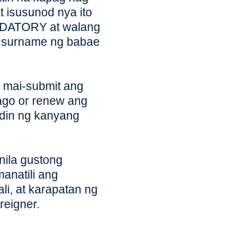
 isusunod nya ito
ANDATORY at walang
g surname ng babae
t mai-submit ang
ago or renew ang
 din ng kanyang
nila gustong
anatili ang
li, at karapatan ng
reigner.