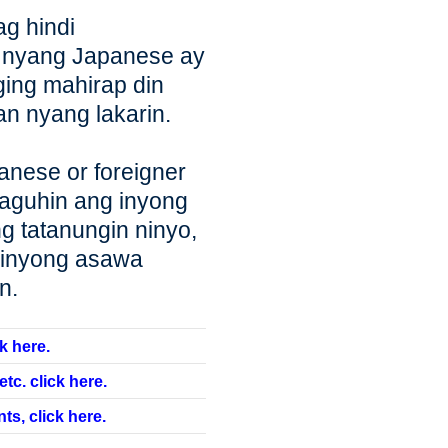
g hindi
 nyang Japanese ay
ing mahirap din
n nyang lakarin.
nese or foreigner
baguhin ang inyong
g tatanungin ninyo,
 inyong asawa
n.
k here.
tc. click here.
ts, click here.