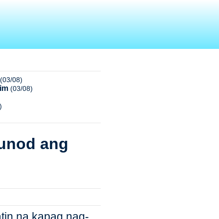
(03/08)
nim
(03/08)
)
nunod ang
atin na kapag nag-