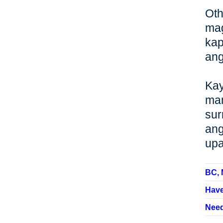
Oth
mag
kap
ang
Kay
man
sur
ang
upa
BC, 
Have
Need