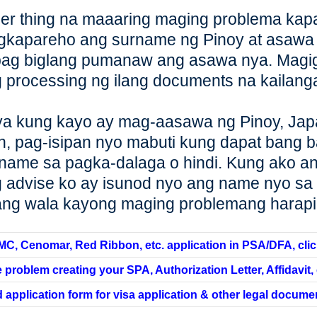
er thing na maaaring maging problema kapa
kapareho ang surname ng Pinoy at asawa
ag biglang pumanaw ang asawa nya. Magig
 processing ng ilang documents na kailanga
a kung kayo ay mag-aasawa ng Pinoy, Japa
, pag-isipan nyo mabuti kung dapat bang 
name sa pagka-dalaga o hindi. Kung ako an
 advise ko ay isunod nyo ang name nyo sa
ng wala kayong maging problemang harapi
MC, Cenomar, Red Ribbon, etc. application in PSA/DFA, clic
 problem creating your SPA, Authorization Letter, Affidavit, e
 application form for visa application & other legal documen