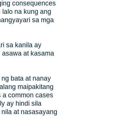
ging consequences
 lalo na kung ang
y nangyayari sa mga
 sa kanila ay
g asawa at kasama
ng bata at nanay
walang maipakitang
is a common cases
y ay hindi sila
l nila at nasasayang